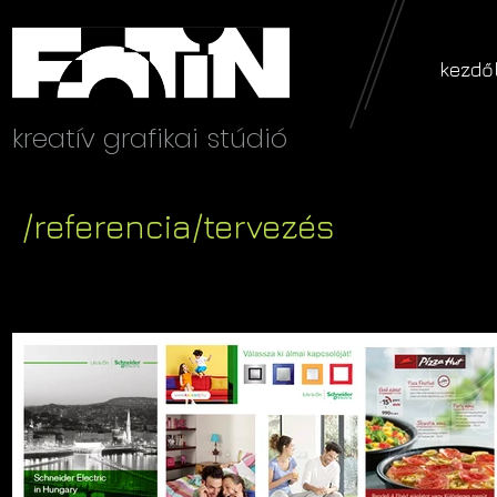
kezdő
kreatív grafikai stúdió
/referencia/tervezés