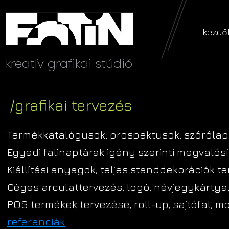
kezdő
kreatív grafikai stúdió
/grafikai tervezés
Termékkatalógusok, prospektusok, szórólapo
Egyedi falinaptárak igény szerinti megvalós
Kiállítási anyagok, teljes standdekorációk 
Céges arculattervezés, logó, névjegykártya, 
POS termékek tervezése, roll-up, sajtófal, mo
referenciák