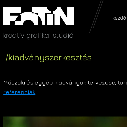
kezdő
kreatív grafikai stúdió
/kiadványszerkesztés
Műszaki és egyéb kiadványok tervezése, törd
referenciák