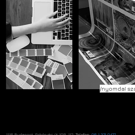
/nyomdai sz
1116 Budapest, Fehérvári út 108-112.​
Telefon:
06 1 371 0477